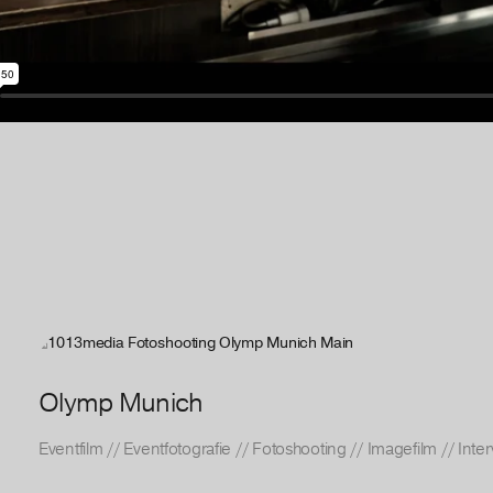
Olymp Munich
Eventfilm
//
Eventfotografie
//
Fotoshooting
//
Imagefilm
//
Inte