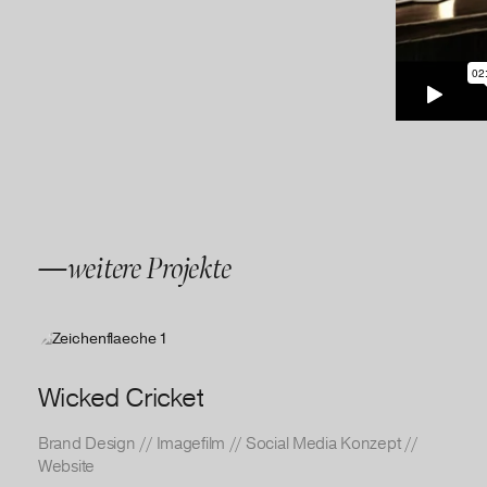
—weitere Projekte
Wicked Cricket
Brand Design
//
Imagefilm
//
Social Media Konzept
//
Website