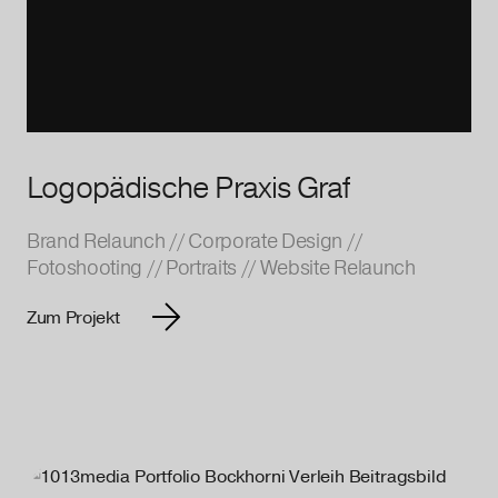
Logopädische Praxis Graf
Brand Relaunch
//
Corporate Design
//
Fotoshooting
//
Portraits
//
Website Relaunch
Zum Projekt