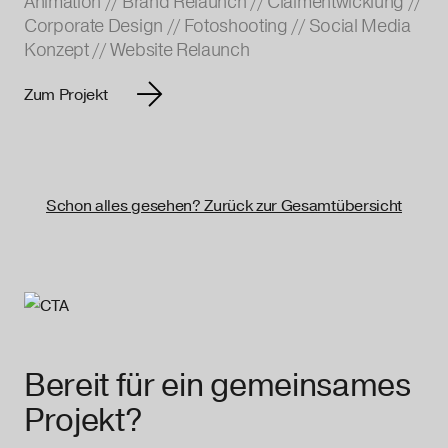
Animation
//
Brand Relaunch
//
Claimentwicklung
//
Corporate Design
//
Fotoshooting
//
Social Media
Konzept
//
Website Relaunch
Zum Projekt
Schon alles gesehen? Zurück zur Gesamtübersicht
Bereit für ein gemeinsames
Projekt?