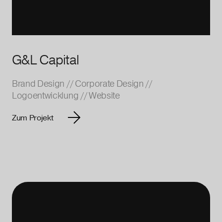
G&L Capital
Brand Design
//
Corporate Design
//
Logoentwicklung
//
Website
Zum Projekt