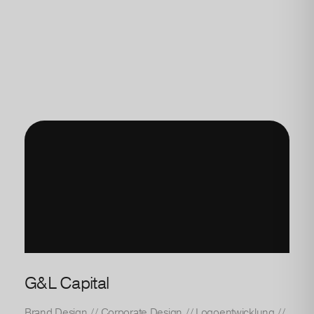
G&L Capital
Brand Design
//
Corporate Design
//
Logoentwicklung
//